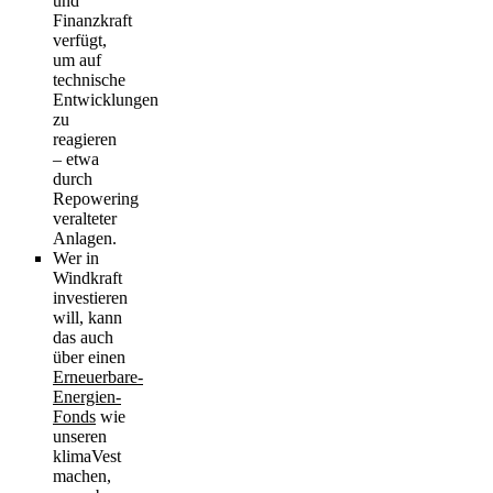
und
Finanzkraft
verfügt,
um auf
technische
Entwicklungen
zu
reagieren
– etwa
durch
Repowering
veralteter
Anlagen.
Wer in
Windkraft
investieren
will, kann
das auch
über einen
Erneuerbare-
Energien-
Fonds
wie
unseren
klimaVest
machen,