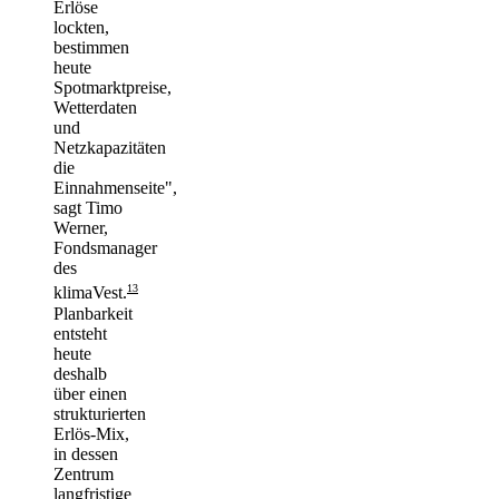
Erlöse
lockten,
bestimmen
heute
Spotmarktpreise,
Wetterdaten
und
Netzkapazitäten
die
Einnahmenseite",
sagt Timo
Werner,
Fondsmanager
des
13
klimaVest.
Planbarkeit
entsteht
heute
deshalb
über einen
strukturierten
Erlös-Mix,
in dessen
Zentrum
langfristige