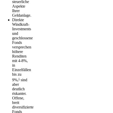
steuerliche
Aspekte
Ihrer
Geldanlage.
Direkte
Windkraft-
Investments
und
geschlossene
Fonds
versprechen
höhere
Renditen
mit 4-8%,
in
Einzelfällen
bis zu
1
9%,
sind
aber
deutlich
riskanter.
Offene,
breit
diversifizierte
Fonds