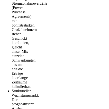
Stromabnahmeverträge
(Power
Purchase
Agreements)
mit
bonitätsstarken
Großabnehmern
stehen.
Geschickt
kombiniert,
gleicht
dieser Mix
einzelne
Schwankungen
aus und
hält die
Erträge
über lange
Zeiträume
kalkulierbar.
Struktureller
Wachstumsmarkt
:
Der
prognostizierte
Ausbau