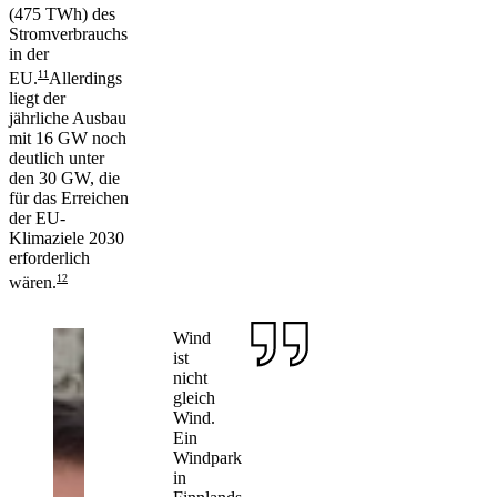
(475 TWh) des
Stromverbrauchs
in der
11
EU.
Allerdings
liegt der
jährliche Ausbau
mit 16 GW noch
deutlich unter
den 30 GW, die
für das Erreichen
der EU-
Klimaziele 2030
erforderlich
12
wären.
Wind
ist
nicht
gleich
Wind.
Ein
Windpark
in