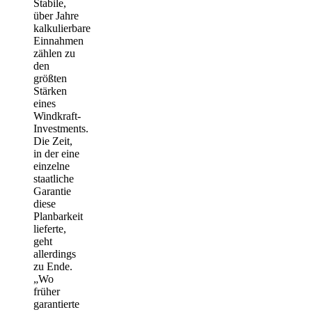
Stabile,
über Jahre
kalkulierbare
Einnahmen
zählen zu
den
größten
Stärken
eines
Windkraft-
Investments.
Die Zeit,
in der eine
einzelne
staatliche
Garantie
diese
Planbarkeit
lieferte,
geht
allerdings
zu Ende.
„Wo
früher
garantierte