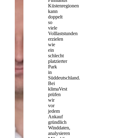
Finnlands
Küstenregionen
kann
doppelt
so
viele
Volllaststunden
erzielen
wie
ein
schlecht
platzierter
Park
in
Süddeutschland.
Bei
klimaVest
prüfen
wir
vor
jedem
Ankauf
gründlich
Winddaten,
analysieren