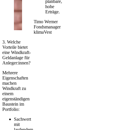
planbare,
hohe
Erträge.
Timo Werner
Fondsmanager
klimaVest
3. Welche
Vorteile bietet
eine Windkraft-
Geldanlage für
Anleger:innen?
Mehrere
Eigenschaften
machen
Windkraft zu
einem
eigenständigen
Baustein im
Portfolio:
Sachwert
mit
laufendem