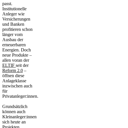
passt.
Institutionelle
Anleger wie
Versicherungen
und Banken
profitieren schon
länger vom
Ausbau der
erneuerbaren
Energien. Doch
neue Produkte –
allen voran der
ELTIF
seit der
Reform 2.0
–
öffnen diese
Anlageklasse
inzwischen auch
für
Privatanleger:innen.
Grundsätzlich
können auch
Kleinanleger:innen
sich heute an
Projekten