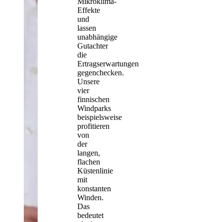
Mikroklima-
Effekte
und
lassen
unabhängige
Gutachter
die
Ertragserwartungen
gegenchecken.
Unsere
vier
finnischen
Windparks
beispielsweise
profitieren
von
der
langen,
flachen
Küstenlinie
mit
konstanten
Winden.
Das
bedeutet