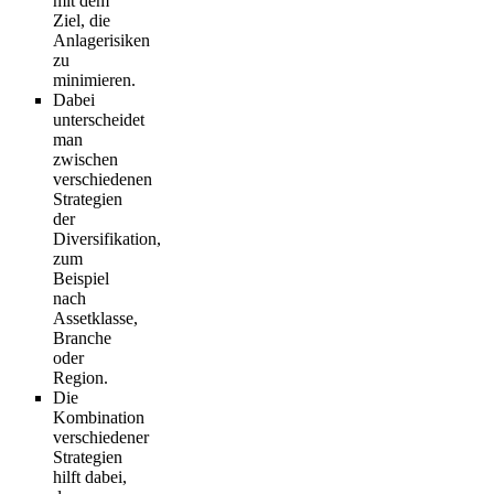
mit dem
Ziel, die
Anlagerisiken
zu
minimieren.
Dabei
unterscheidet
man
zwischen
verschiedenen
Strategien
der
Diversifikation,
zum
Beispiel
nach
Assetklasse,
Branche
oder
Region.
Die
Kombination
verschiedener
Strategien
hilft dabei,