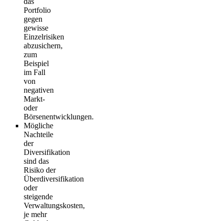
das
Portfolio
gegen
gewisse
Einzelrisiken
abzusichern,
zum
Beispiel
im Fall
von
negativen
Markt-
oder
Börsenentwicklungen.
Mögliche
Nachteile
der
Diversifikation
sind das
Risiko der
Überdiversifikation
oder
steigende
Verwaltungskosten,
je mehr