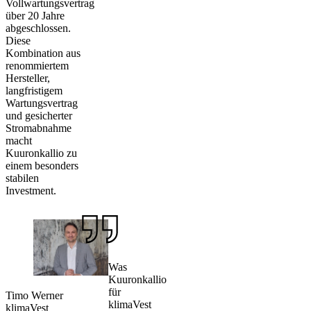
Vollwartungsvertrag
über 20 Jahre
abgeschlossen.
Diese
Kombination aus
renommiertem
Hersteller,
langfristigem
Wartungsvertrag
und gesicherter
Stromabnahme
macht
Kuuronkallio zu
einem besonders
stabilen
Investment.
Was
Kuuronkallio
für
Timo Werner
klimaVest
klimaVest