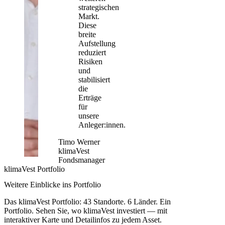
strategischen
Markt.
Diese
breite
Aufstellung
reduziert
Risiken
und
stabilisiert
die
Erträge
für
unsere
Anleger:innen.
Timo Werner
klimaVest
Fondsmanager
klimaVest Portfolio
Weitere Einblicke ins Portfolio
Das klimaVest Portfolio: 43 Standorte. 6 Länder. Ein
Portfolio. Sehen Sie, wo klimaVest investiert — mit
interaktiver Karte und Detailinfos zu jedem Asset.