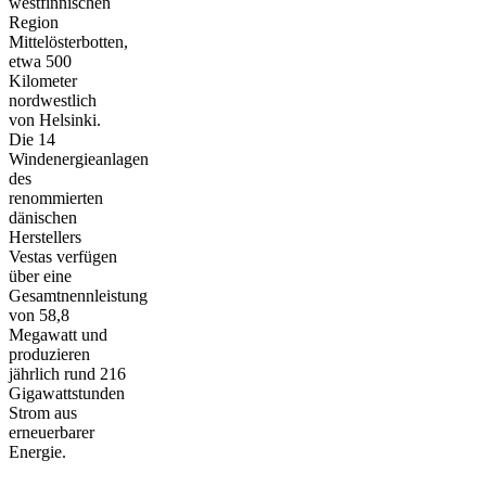
westfinnischen
Region
Mittelösterbotten,
etwa 500
Kilometer
nordwestlich
von Helsinki.
Die 14
Windenergieanlagen
des
renommierten
dänischen
Herstellers
Vestas verfügen
über eine
Gesamtnennleistung
von 58,8
Megawatt und
produzieren
jährlich rund 216
Gigawattstunden
Strom aus
erneuerbarer
Energie.