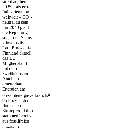
strebt an, bereits
2035 – als erste
Industrienation
weltweit – CO₂-
neutral zu sein.
Für 2040 plant
die Regierung
sogar den Status
klimapositiv.
Laut Eurostat ist
Finnland aktuell
das EU-
Mitgliedsland
mit dem
zweithöchsten
Anteil an
erneuerbaren
Energien am
6
Gesamtenergieverbrauch.
95 Prozent der
finnischen
Stromproduktion
stammen bereits
aus fossilfreien
7
Quellen.