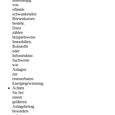
unabhängig
von
oftmals
schwankenden
Börsenkursen
besteht.
Dazu
zählen
beispielsweise
Immobilien,
Rohstoffe
oder
Infrastruktur-
Sachwerte
wie
Anlagen
zur
erneuerbaren
Energiegewinnung.
Achten
Sie bei
einem
größeren
Anlagebetrag
besonders