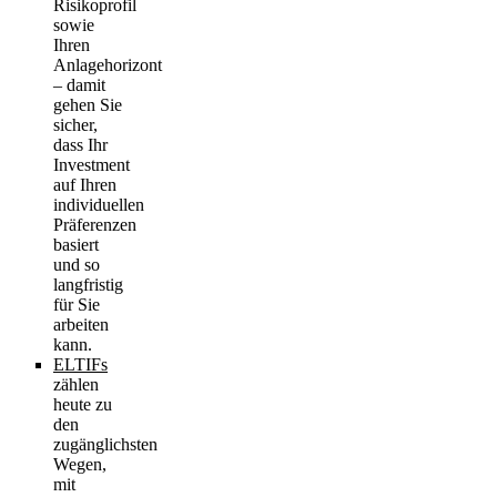
Risikoprofil
sowie
Ihren
Anlagehorizont
– damit
gehen Sie
sicher,
dass Ihr
Investment
auf Ihren
individuellen
Präferenzen
basiert
und so
langfristig
für Sie
arbeiten
kann.
ELTIFs
zählen
heute zu
den
zugänglichsten
Wegen,
mit