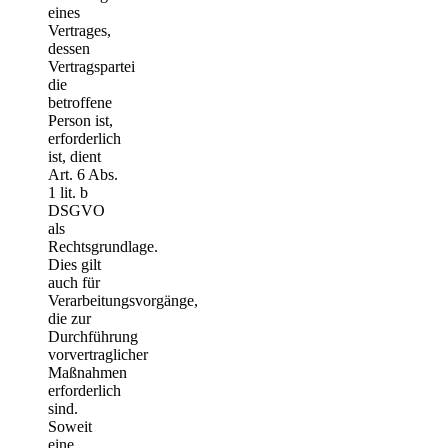
eines
Vertrages,
dessen
Vertragspartei
die
betroffene
Person ist,
erforderlich
ist, dient
Art. 6 Abs.
1 lit. b
DSGVO
als
Rechtsgrundlage.
Dies gilt
auch für
Verarbeitungsvorgänge,
die zur
Durchführung
vorvertraglicher
Maßnahmen
erforderlich
sind.
Soweit
eine