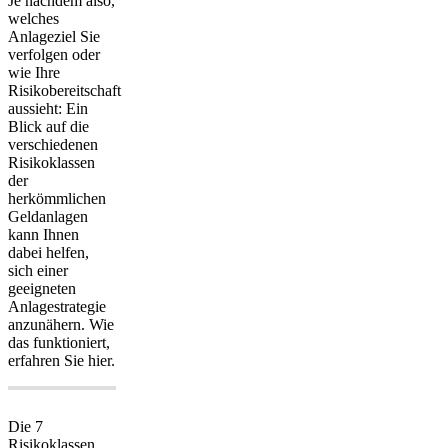
Je nachdem also,
welches
Anlageziel Sie
verfolgen oder
wie Ihre
Risikobereitschaft
aussieht: Ein
Blick auf die
verschiedenen
Risikoklassen
der
herkömmlichen
Geldanlagen
kann Ihnen
dabei helfen,
sich
einer
geeigneten
Anlagestrategie
anzunähern. Wie
das funktioniert,
erfahren Sie hier.
Die 7
Risikoklassen