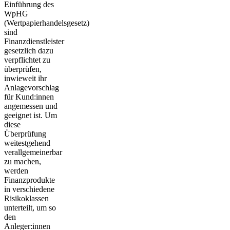
Einführung des
WpHG
(Wertpapierhandelsgesetz)
sind
Finanzdienstleister
gesetzlich dazu
verpflichtet zu
überprüfen,
inwieweit ihr
Anlagevorschlag
für Kund:innen
angemessen und
geeignet ist. Um
diese
Überprüfung
weitestgehend
verallgemeinerbar
zu machen,
werden
Finanzprodukte
in verschiedene
Risikoklassen
unterteilt, um so
den
Anleger:innen