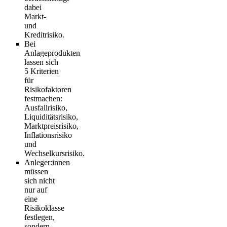
dabei
Markt-
und
Kreditrisiko.
Bei
Anlageprodukten
lassen sich
5 Kriterien
für
Risikofaktoren
festmachen:
Ausfallrisiko,
Liquiditätsrisiko,
Marktpreisrisiko,
Inflationsrisiko
und
Wechselkursrisiko.
Anleger:innen
müssen
sich nicht
nur auf
eine
Risikoklasse
festlegen,
sondern