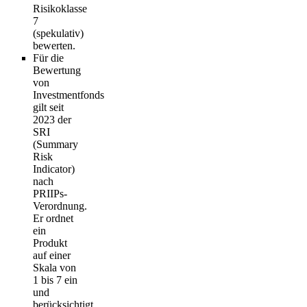
Risikoklasse
7
(spekulativ)
bewerten.
Für die
Bewertung
von
Investmentfonds
gilt seit
2023 der
SRI
(Summary
Risk
Indicator)
nach
PRIIPs-
Verordnung.
Er ordnet
ein
Produkt
auf einer
Skala von
1 bis 7 ein
und
berücksichtigt