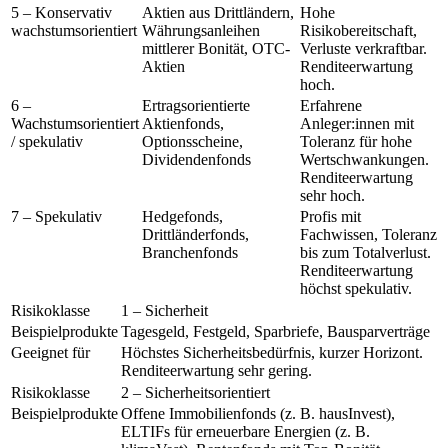
5 – Konservativ
Aktien aus Drittländern,
Hohe
wachstumsorientiert
Währungsanleihen
Risikobereitschaft,
mittlerer Bonität, OTC-
Verluste verkraftbar.
Aktien
Renditeerwartung
hoch.
6 –
Ertragsorientierte
Erfahrene
Wachstumsorientiert
Aktienfonds,
Anleger:innen mit
/ spekulativ
Optionsscheine,
Toleranz für hohe
Dividendenfonds
Wertschwankungen.
Renditeerwartung
sehr hoch.
7 – Spekulativ
Hedgefonds,
Profis mit
Drittländerfonds,
Fachwissen, Toleranz
Branchenfonds
bis zum Totalverlust.
Renditeerwartung
höchst spekulativ.
Risikoklasse
1 – Sicherheit
Beispielprodukte
Tagesgeld, Festgeld, Sparbriefe, Bausparverträge
Geeignet für
Höchstes Sicherheitsbedürfnis, kurzer Horizont.
Renditeerwartung sehr gering.
Risikoklasse
2 – Sicherheitsorientiert
Beispielprodukte
Offene Immobilienfonds (z. B. hausInvest),
ELTIFs für erneuerbare Energien (z. B.