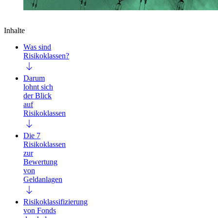
Inhalte
Was sind
Risikoklassen?
Darum
lohnt sich
der Blick
auf
Risikoklassen
Die 7
Risikoklassen
zur
Bewertung
von
Geldanlagen
Risikoklassifizierung
von Fonds