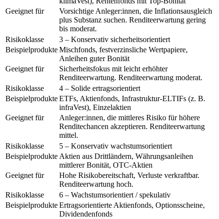
klimaVest), Rentenfonds mit Top-Bonität
Geeignet für
Vorsichtige Anleger:innen, die Inflationsausgleich
plus Substanz suchen. Renditeerwartung gering
bis moderat.
Risikoklasse
3 – Konservativ sicherheitsorientiert
Beispielprodukte
Mischfonds, festverzinsliche Wertpapiere,
Anleihen guter Bonität
Geeignet für
Sicherheitsfokus mit leicht erhöhter
Renditeerwartung. Renditeerwartung moderat.
Risikoklasse
4 – Solide ertragsorientiert
Beispielprodukte
ETFs, Aktienfonds, Infrastruktur-ELTIFs (z. B.
infraVest), Einzelaktien
Geeignet für
Anleger:innen, die mittleres Risiko für höhere
Renditechancen akzeptieren. Renditeerwartung
mittel.
Risikoklasse
5 – Konservativ wachstumsorientiert
Beispielprodukte
Aktien aus Drittländern, Währungsanleihen
mittlerer Bonität, OTC-Aktien
Geeignet für
Hohe Risikobereitschaft, Verluste verkraftbar.
Renditeerwartung hoch.
Risikoklasse
6 – Wachstumsorientiert / spekulativ
Beispielprodukte
Ertragsorientierte Aktienfonds, Optionsscheine,
Dividendenfonds