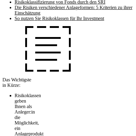
Risikoklassifizierung von Fonds durch den SRI
Die Risiken verschiedener Anlageformen: 5 Kriterien zu ihrer
Einschätzung
So nutzen Sie Risikoklassen für Ihr Investment
Das Wichtigste
in Kürze:
Risikoklassen
geben
Ihnen als
Anleger:in
die
Möglichkeit,
ein
Anlageprodukt