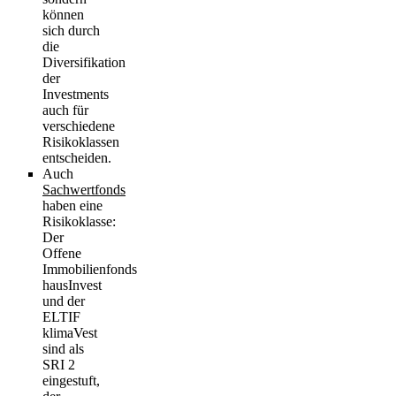
können
sich durch
die
Diversifikation
der
Investments
auch für
verschiedene
Risikoklassen
entscheiden.
Auch
Sachwertfonds
haben eine
Risikoklasse:
Der
Offene
Immobilienfonds
hausInvest
und der
ELTIF
klimaVest
sind als
SRI 2
eingestuft,