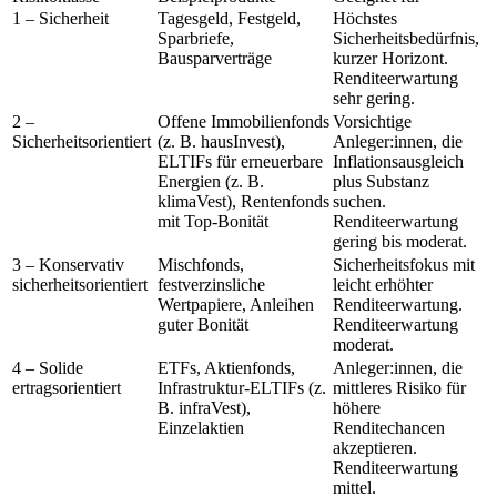
1 – Sicherheit
Tagesgeld, Festgeld,
Höchstes
Sparbriefe,
Sicherheitsbedürfnis,
Bausparverträge
kurzer Horizont.
Renditeerwartung
sehr gering.
2 –
Offene Immobilienfonds
Vorsichtige
Sicherheitsorientiert
(z. B. hausInvest),
Anleger:innen, die
ELTIFs für erneuerbare
Inflationsausgleich
Energien (z. B.
plus Substanz
klimaVest), Rentenfonds
suchen.
mit Top-Bonität
Renditeerwartung
gering bis moderat.
3 – Konservativ
Mischfonds,
Sicherheitsfokus mit
sicherheitsorientiert
festverzinsliche
leicht erhöhter
Wertpapiere, Anleihen
Renditeerwartung.
guter Bonität
Renditeerwartung
moderat.
4 – Solide
ETFs, Aktienfonds,
Anleger:innen, die
ertragsorientiert
Infrastruktur-ELTIFs (z.
mittleres Risiko für
B. infraVest),
höhere
Einzelaktien
Renditechancen
akzeptieren.
Renditeerwartung
mittel.