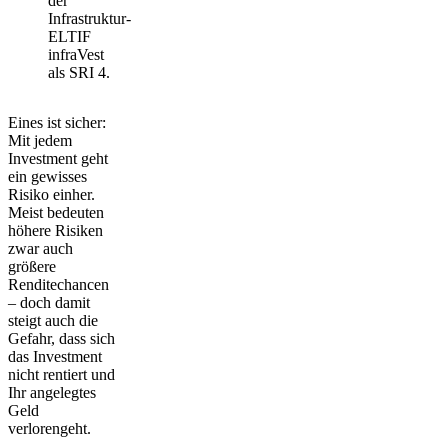
der
Infrastruktur-
ELTIF
infraVest
als SRI 4.
Eines ist sicher:
Mit jedem
Investment geht
ein gewisses
Risiko einher.
Meist bedeuten
höhere Risiken
zwar auch
größere
Renditechancen
– doch damit
steigt auch die
Gefahr, dass sich
das Investment
nicht rentiert und
Ihr angelegtes
Geld
verlorengeht.