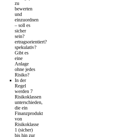
zu
bewerten
und
einzuordnen
– soll es
sicher
sein?
ertragsorientiert?
spekulativ?
Gibt es
eine
Anlage
ohne jedes
Risiko?
In der
Regel
werden 7
Risikoklassen
unterschieden,
die ein
Finanzprodukt
von
Risikoklasse
1 (sicher)
bis hin zur