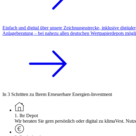
Einfach und digital über unsere Zeichnungsstrecke, inklusive digitaler
Anlageberatung – bei nahezu allen deutschen Wertpapierdepots mögl
In 3 Schritten zu Ihrem Erneuerbare Energien-Investment
1. Ihr Depot
Wir beraten Sie gern persönlich oder digital zu klimaVest. Nut