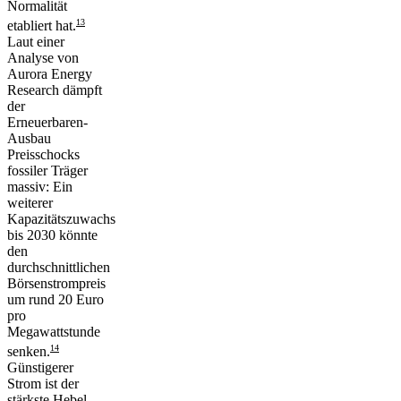
Normalität
13
etabliert hat.
Laut einer
Analyse von
Aurora Energy
Research dämpft
der
Erneuerbaren-
Ausbau
Preisschocks
fossiler Träger
massiv: Ein
weiterer
Kapazitätszuwachs
bis 2030 könnte
den
durchschnittlichen
Börsenstrompreis
um rund 20 Euro
pro
Megawattstunde
14
senken.
Günstigerer
Strom ist der
stärkste Hebel