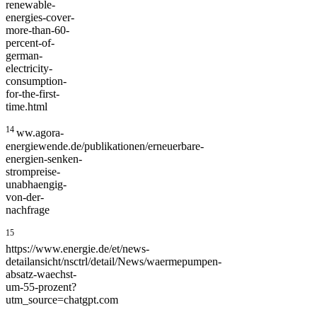
renewable-
energies-cover-
more-than-60-
percent-of-
german-
electricity-
consumption-
for-the-first-
time.html
14
ww.agora-
energiewende.de/publikationen/erneuerbare-
energien-senken-
strompreise-
unabhaengig-
von-der-
nachfrage
15
https://www.energie.de/et/news-
detailansicht/nsctrl/detail/News/waermepumpen-
absatz-waechst-
um-55-prozent?
utm_source=chatgpt.com