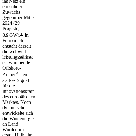
ins Netz ein –
ein solider
Zuwachs
gegenüber Mitte
2024 (29
Projekte,
4
5
8,9 GW).
In
Frankreich
entsteht derzeit
die weltweit
leistungsstärkste
schwimmende
Offshore-
6
Anlage
– ein
starkes Signal
für die
Innovationskraft
des europäischen
Marktes. Noch
dynamischer
entwickelte sich
die Windenergie
an Land.
Wurden im
ersten Halbjahr