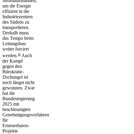
Stromautobahnen,
um die Energie
effizient in die
Industriezentren
des Südens zu
transportieren.
Deshalb muss
das Tempo beim
Leitungsbau
weiter forciert
16
werden.
Auch
der Kampf
gegen den
Bürokratie-
Dschungel ist
noch längst nicht
gewonnen. Zwar
hat die
Bundesregierung
2025 mit
beschleunigten
Genehmigungsverfahren
für
Erneuerbaren-
Projekte