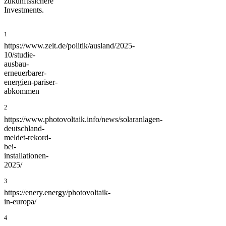
zukunftssichere
Investments.
1
https://www.zeit.de/politik/ausland/2025-
10/studie-
ausbau-
erneuerbarer-
energien-pariser-
abkommen
2
https://www.photovoltaik.info/news/solaranlagen-
deutschland-
meldet-rekord-
bei-
installationen-
2025/
3
https://enery.energy/photovoltaik-
in-europa/
4