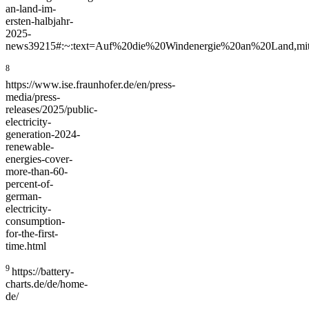
an-land-im-
ersten-halbjahr-
2025-
news39215#:~:text=Auf%20die%20Windenergie%20an%20Land,m
8
https://www.ise.fraunhofer.de/en/press-
media/press-
releases/2025/public-
electricity-
generation-2024-
renewable-
energies-cover-
more-than-60-
percent-of-
german-
electricity-
consumption-
for-the-first-
time.html
9
https://battery-
charts.de/de/home-
de/